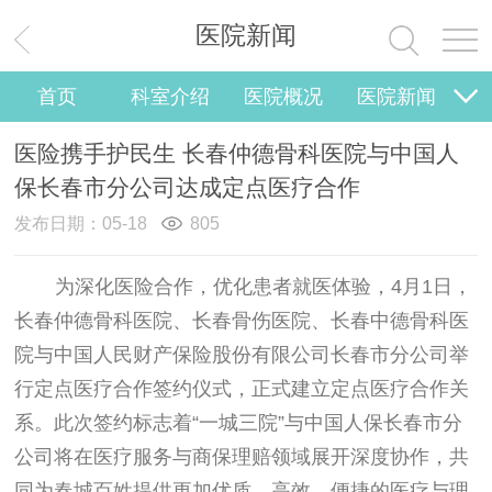
医院新闻
首页
科室介绍
医院概况
医院新闻
党建工作
院务公开
医护风采
视频报道
医险携手护民生 长春仲德骨科医院与中国人
保长春市分公司达成定点医疗合作
发布日期：05-18
805
为深化医险合作，优化患者就医体验，4月1日，
长春仲德骨科医院、长春骨伤医院、长春中德骨科医
院与中国人民财产保险股份有限公司长春市分公司举
行定点医疗合作签约仪式，正式建立定点医疗合作关
系。此次签约标志着“一城三院”与中国人保长春市分
公司将在医疗服务与商保理赔领域展开深度协作，共
同为春城百姓提供更加优质、高效、便捷的医疗与理